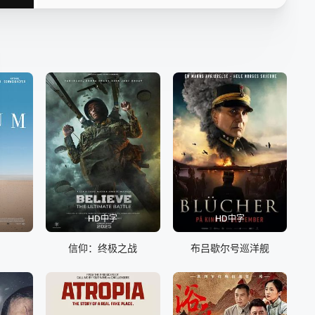
HD中字
HD中字
信仰：终极之战
布吕歇尔号巡洋舰