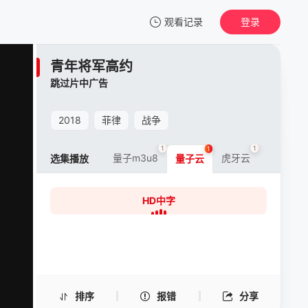
观看记录
登录
我的观影记录
青年将军高约
青年将军高约
跳过片中广告
HD中字
清空
2018
菲律
战争
1
1
1
量子m3u8
虎牙云
虎牙m3u
选集播放
量子云
HD中字
排序
报错
分享