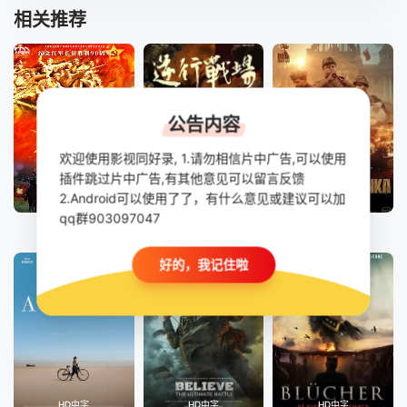
相关推荐
公告内容
欢迎使用影视同好录, 1.请勿相信片中广告,可以使用
插件跳过片中广告,有其他意见可以留言反馈
2.Android可以使用了了，有什么意见或建议可以加
HD
HD
正片
qq群903097047
浴血困牛山
逆行战场
战争与音乐
好的，我记住啦
HD中字
HD中字
HD中字