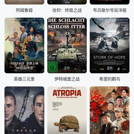
阿姆鲁姆
信仰：终极之战
布吕歇尔号巡洋舰
HD国语|粤语
正片
正片
英雄三元里
伊特城堡之战
希望的鹳鸟