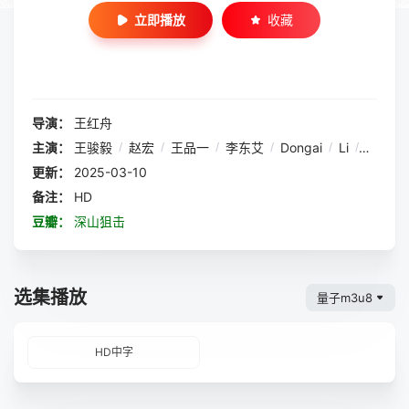
立即播放
收藏
导演：
王红舟
主演：
王骏毅
/
赵宏
/
王品一
/
李东艾
/
Dongai
/
Li
/
赵亮
/
更新：
2025-03-10
备注：
HD
豆瓣：
深山狙击
选集播放
量子m3u8
HD中字