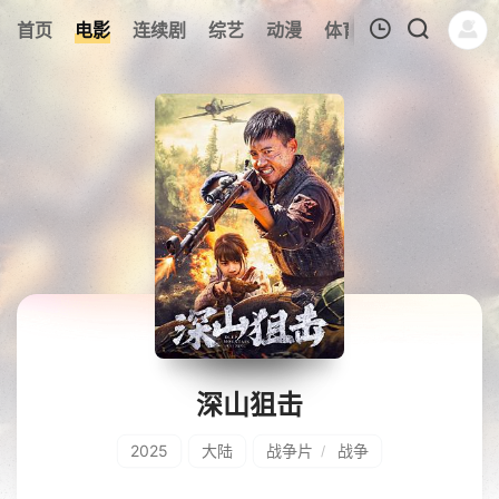
226
首页
电影
连续剧
综艺
动漫
体育
今日更新
热
我的观影记录
暂无观看影片的记录
深山狙击
2025
大陆
战争片
战争
/