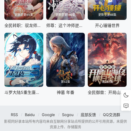
更新至第94集
更新至第189集
更新至第66集
全民转职：驭龙师是最弱职业？动态漫
师尊：这个冲师逆徒才不是圣子动态漫
开心锤锤世界
第80集
第52集
第287集
斗罗大陆5重生唐三 动态漫画
神墓 年番
全民御兽：开局山海经，我横扫全球
RSS
Baidu
Google
Sogou
底部反馈
QQ交流群
影视同好录本站所有内容均来自互联网分享站点所提供的公开引用资源，未提供
资源上传、存储服务