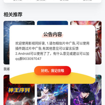
第37集
第38集
第39集
第40集
相关推荐
公告内容
欢迎使用影视同好录, 1.请勿相信片中广告,可以使用
插件跳过片中广告,有其他意见可以留言反馈
2.Android可以使用了了，有什么意见或建议可以加
qq群903097047
更新至第275集
更新至第84集
更新至第34集
我被困在同一天一千年动态漫
无限抽取：开局核平修仙世界动态漫
光阴之外
好的，我记住啦