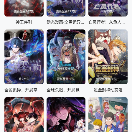
更新至第202集
更新至第272集
第95集
神王序列
动态漫画·全民诡异：开局掌握零元购
亡灵行者！从鱼人地下城开始 动态漫画
第271集
更新至第60集
更新至第36集
全民诡异：开局掌握零元购
全球杀戮：开局觉醒SSS级天赋动态漫
氪金封神动态漫