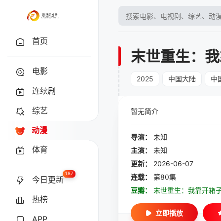
首页
末世重生：我
电影
2025
中国大陆
中
连续剧
综艺
暂无简介
动漫
导演：
未知
体育
主演：
未知
更新：
2026-06-07
187
连载：
第80集
今日更新
豆瓣：
末世重生：我靠开箱
热榜
立即播放
APP