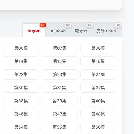
80
80
80
80
hnyun
hnm3u8
虎牙云
虎牙m3u8
第06集
第07集
第08集
第14集
第15集
第16集
第22集
第23集
第24集
第30集
第31集
第32集
第38集
第39集
第40集
第46集
第47集
第48集
第54集
第55集
第56集