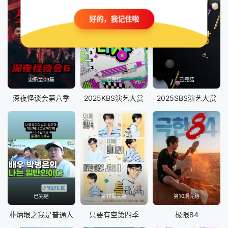
好的，我记住啦
更新至03集
已完结
已完结
深夜怪谈会第六季
2025KBS演艺大赏
2025SBS演艺大赏
已完结
第17期完结
第10期完结
朴炳垠之我是普通人
只要有空第四季
极限84