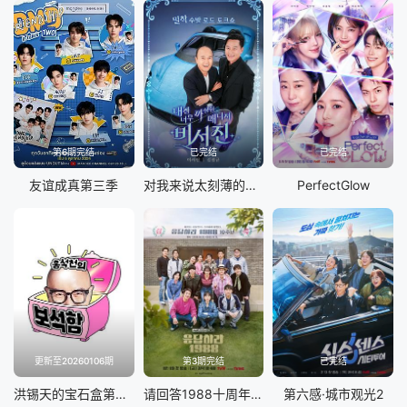
第6期完结
已完结
已完结
友谊成真第三季
对我来说太刻薄的经纪人-秘书镇
PerfectGlow
更新至20260106期
第3期完结
已完结
洪锡天的宝石盒第四季
请回答1988十周年MT
第六感·城市观光2