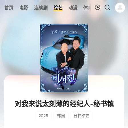
314
首页
电影
连续剧
综艺
动漫
体育
今日更新
热
我的观影记录
暂无观看影片的记录
对我来说太刻薄的经纪人-秘书镇
2025
韩国
日韩综艺