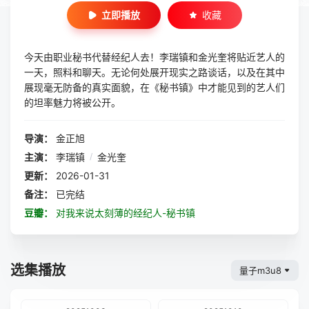
立即播放
收藏
今天由职业秘书代替经纪人去！李瑞镇和金光奎将贴近艺人的
一天，照料和聊天。无论何处展开现实之路谈话，以及在其中
展现毫无防备的真实面貌，在《秘书镇》中才能见到的艺人们
的坦率魅力将被公开。
导演：
金正旭
主演：
李瑞镇
/
金光奎
更新：
2026-01-31
备注：
已完结
豆瓣：
对我来说太刻薄的经纪人-秘书镇
选集播放
量子m3u8