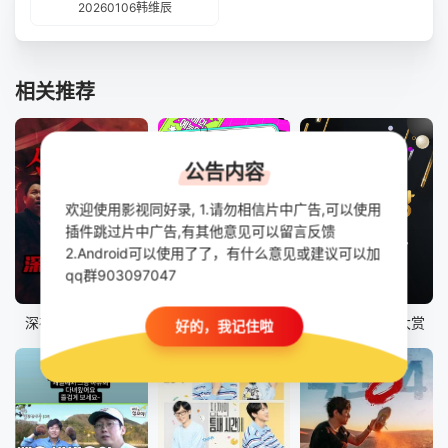
20260106韩维辰
相关推荐
公告内容
欢迎使用影视同好录, 1.请勿相信片中广告,可以使用
插件跳过片中广告,有其他意见可以留言反馈
2.Android可以使用了了，有什么意见或建议可以加
qq群903097047
更新至03集
已完结
已完结
深夜怪谈会第六季
2025KBS演艺大赏
2025SBS演艺大赏
好的，我记住啦