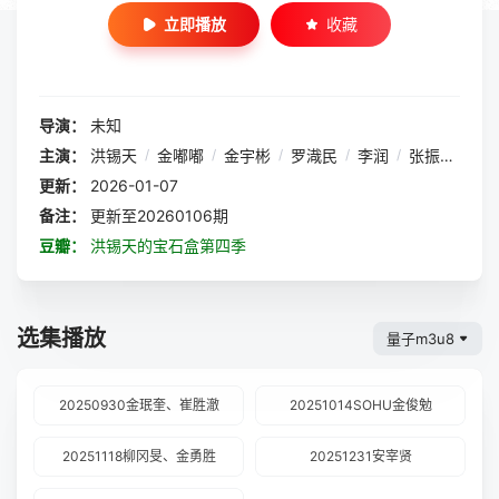
立即播放
收藏
导演：
未知
主演：
洪锡天
/
金嘟嘟
/
金宇彬
/
罗渽民
/
李润
/
张振赫
/
金
更新：
2026-01-07
备注：
更新至20260106期
豆瓣：
洪锡天的宝石盒第四季
选集播放
量子m3u8
20250930金珉奎、崔胜澈
20251014SOHU金俊勉
20251118柳冈旻、金勇胜
20251231安宰贤