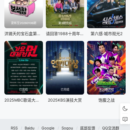
更新至20260106期
第3期完结
已完结
洪锡天的宝石盒第四季
请回答1988十周年MT
第六感·城市观光2
已完结
已完结
第20期完结
2025MBC歌谣大祭典
2025KBS演技大赏
饱腹之战
RSS
Baidu
Google
Sogou
底部反馈
QQ交流群