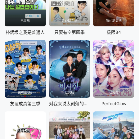
已完结
第17期完结
第10期完结
朴炳垠之我是普通人
只要有空第四季
极限84
第6期完结
已完结
已完结
友谊成真第三季
对我来说太刻薄的经纪人-秘书镇
PerfectGlow