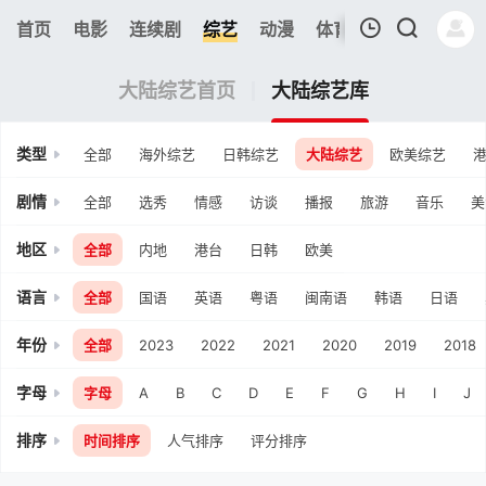
0
首页
电影
连续剧
综艺
动漫
体育
今日更新
热
我的观影记录
大陆综艺首页
大陆综艺库
类型
全部
海外综艺
日韩综艺
大陆综艺
欧美综艺
剧情
全部
选秀
情感
访谈
播报
旅游
音乐
美
地区
全部
内地
港台
日韩
欧美
暂无观看影片的记录
语言
全部
国语
英语
粤语
闽南语
韩语
日语
年份
全部
2023
2022
2021
2020
2019
2018
字母
字母
A
B
C
D
E
F
G
H
I
J
排序
时间排序
人气排序
评分排序