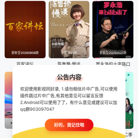
更新至20260808期
更新至23期
更新至20260521期
百家讲坛
陈鲁豫·慢谈
罗永浩的十字路口
公告内容
欢迎使用影视同好录, 1.请勿相信片中广告,可以使用
插件跳过片中广告,有其他意见可以留言反馈
2.Android可以使用了了，有什么意见或建议可以加
qq群903097047
已完结
第10期
全12期
好的，我记住啦
背后
笑有新生
喜剧班的春天第二季