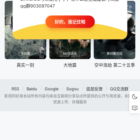
qq群903097047
好的，我记住啦
全10集
HD国语版
第10集完结
真实一刻
大地震
空中浩劫 第二十五季
RSS
Baidu
Google
Sogou
底部反馈
QQ交流群
影视同好录本站所有内容均来自互联网分享站点所提供的公开引用资源，未提供
资源上传、存储服务