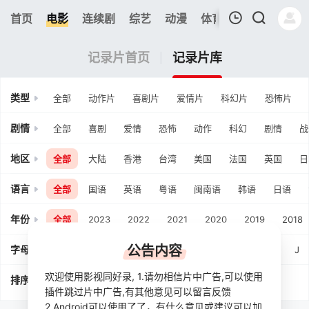
286
首页
电影
连续剧
综艺
动漫
体育
今日更新
热
我的观影记录
记录片首页
记录片库
类型
全部
动作片
喜剧片
爱情片
科幻片
恐怖片
剧情
全部
喜剧
爱情
恐怖
动作
科幻
剧情
战
地区
全部
大陆
香港
台湾
美国
法国
英国
日
暂无观看影片的记录
语言
全部
国语
英语
粤语
闽南语
韩语
日语
年份
全部
2023
2022
2021
2020
2019
2018
公告内容
字母
字母
A
B
C
D
E
F
G
H
I
J
欢迎使用影视同好录, 1.请勿相信片中广告,可以使用
排序
时间排序
人气排序
评分排序
插件跳过片中广告,有其他意见可以留言反馈
2.Android可以使用了了，有什么意见或建议可以加