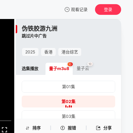
观看记录
登录
我的观影记录
伪铁胶游九洲
伪铁胶游九洲
跳过片中广告
第02集
清空
2025
香港
港台综艺
10
10
量子云
选集播放
量子m3u8
第01集
第02集
第03集
排序
报错
分享
第04集