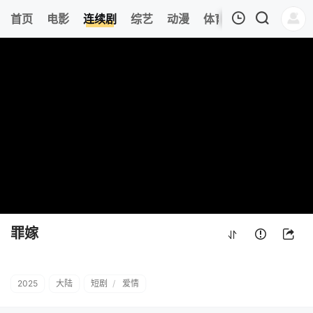
356
首页
电影
连续剧
综艺
动漫
体育
今日更新
热
我的观影记录
罪嫁
第11集
清空
罪嫁
2025
大陆
短剧
/
爱情