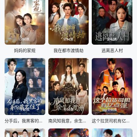
全60集
全84集
全40集
妈妈的家规
我在都市渡情劫
逃离恶人村
全80集
全60集
全60集
分手后，我黑客的身份藏不住了
南风知我意，余生不渡洲
这个拉货司机有亿点强