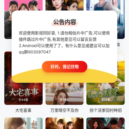
公告内容
欢迎使用影视同好录, 1.请勿相信片中广告,可以使用
正片
全60集
全68集
插件跳过片中广告,有其他意见可以留言反馈
禁忌童话
这届婆婆，该怎么当
妻子喜欢练瑜伽
2.Android可以使用了了，有什么意见或建议可以加
qq群903097047
好的，我记住啦
全44集
全78集
全72集
大宅喜事
万里晴空不及你
拐个活爹回村种田