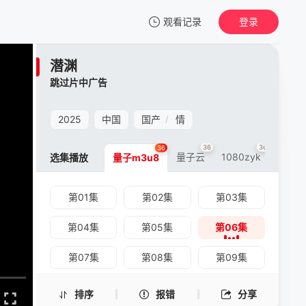
观看记录
登录
我的观影记录
潜渊
潜渊
跳过片中广告
第06集
清空
2025
中国
国产
情
/
36
36
36
量子云
1080zyk
虎牙云
选集播放
量子m3u8
第01集
第02集
第03集
第04集
第05集
第06集
第07集
第08集
第09集
第10集
第11集
第12集
排序
报错
分享