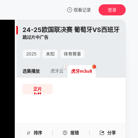
观看记录
登录
我的观影记录
24-25欧国联决赛 葡萄牙VS西班牙
24-25欧国联决赛 葡萄牙VS西班牙
跳过片中广告
正片
清空
2025
未知
体育赛事
1
1
虎牙云
选集播放
虎牙m3u8
正片
排序
报错
分享