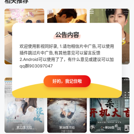
相关推荐
公告内容
欢迎使用影视同好录, 1.请勿相信片中广告,可以使用
插件跳过片中广告,有其他意见可以留言反馈
2.Android可以使用了了，有什么意见或建议可以加
已完结
番外
第12集完结
qq群903097047
为喵人生
吾岸
双城喜事
好的，我记住啦
第22集完结
第38集完结
第20集