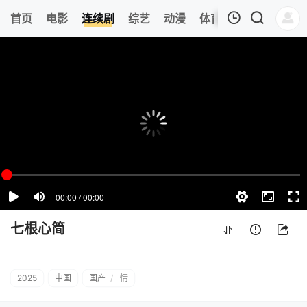
187
首页
电影
连续剧
综艺
动漫
体育
今日更新
热
我的观影记录
七根心简
第12集
清空
七根心简
2025
中国
国产
/
情