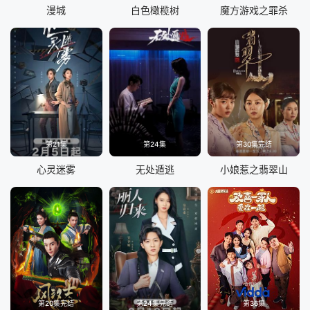
漫城
白色橄榄树
魔方游戏之罪杀
第21集
第24集
第30集完结
心灵迷雾
无处遁逃
小娘惹之翡翠山
第20集完结
第24集完结
第36集