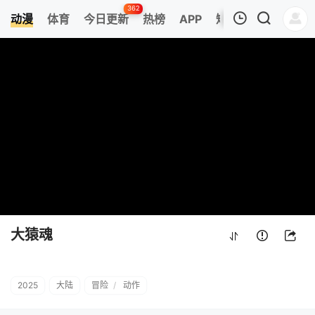
362
动漫
体育
今日更新
热榜
APP
短剧
我的观影记录
大猿魂
第03集
清空
大猿魂
2025
大陆
冒险
/
动作