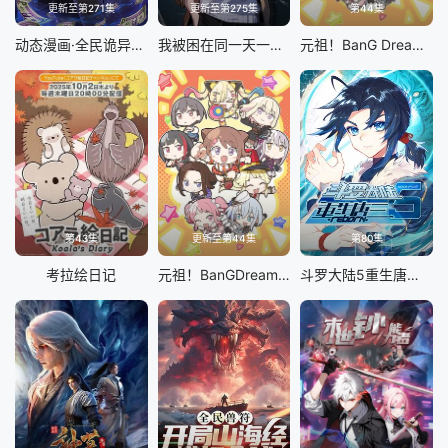
更新至第271集
更新至第275集
第44集
动态漫画·全民诡异：开局掌握零元购
我被困在同一天一千年动态漫
元祖！BanG Dream酱
第43集
更新至第44集
第80集
考拉绘日记
元祖！BanGDream酱
斗罗大陆5重生唐三 动态漫画