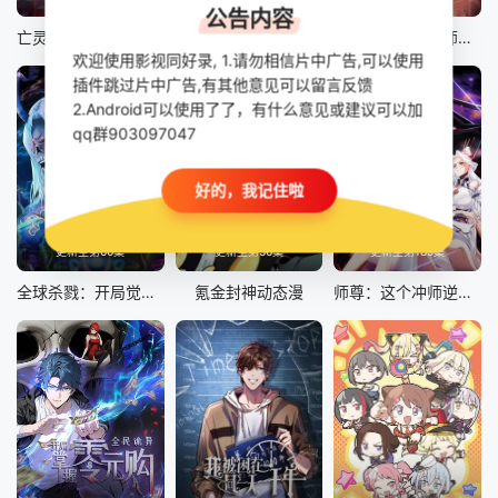
公告内容
亡灵行者！从鱼人地下城开始 动态漫画
全民诡异：开局掌握零元购
全民转职：驭龙师是最弱职业？动态漫
欢迎使用影视同好录, 1.请勿相信片中广告,可以使用
插件跳过片中广告,有其他意见可以留言反馈
2.Android可以使用了了，有什么意见或建议可以加
qq群903097047
好的，我记住啦
更新至第60集
更新至第36集
更新至第189集
全球杀戮：开局觉醒SSS级天赋动态漫
氪金封神动态漫
师尊：这个冲师逆徒才不是圣子动态漫