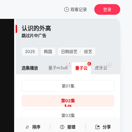
观看记录
登录
我的观影记录
认识的外高
认识的外高
跳过片中广告
第02集
清空
2025
韩国
日韩综艺
综艺
/
4
2
4
量子m3u8
虎牙云
虎牙m3u
选集播放
量子云
第01集
第02集
第03集
排序
报错
分享
第04集