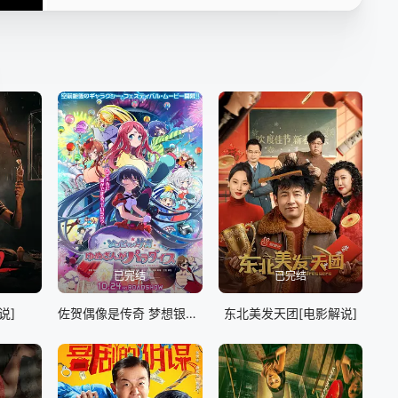
已完结
已完结
说]
佐贺偶像是传奇 梦想银河乐园[电影解说]
东北美发天团[电影解说]