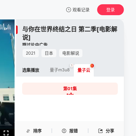
观看记录
登录
我的观影记录
与你在世界终结之日 第二季[电影解
与你在世界终结之日 第二季[电影解说]
说]
第01集
跳过片中广告
清空
2021
日本
电影解说
1
1
量子m3u8
选集播放
量子云
第01集
排序
报错
分享