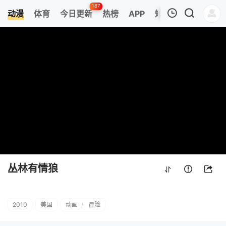
187
动漫
体育
今日更新
热榜
APP
短剧
我的观影记录
丛林有情狼
正片
清空
丛林有情狼
2010
美国
动画
/
冒险