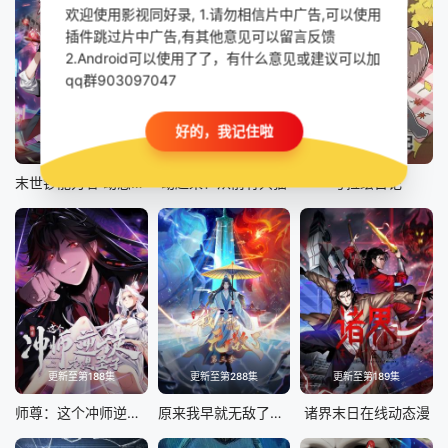
欢迎使用影视同好录, 1.请勿相信片中广告,可以使用
插件跳过片中广告,有其他意见可以留言反馈
2.Android可以使用了了，有什么意见或建议可以加
qq群903097047
好的，我记住啦
第121集
第43集
第43集
末世钞能力者 动态漫画
动起来！从前有只猫
考拉绘日记
更新至第188集
更新至第288集
更新至第189集
师尊：这个冲师逆徒才不是圣子动态漫
原来我早就无敌了动态漫
诸界末日在线动态漫