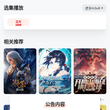
选集播放
虎牙m3u8
正片
相关推荐
第52集
第80集
第287集
神墓 年番
斗罗大陆5重生唐三 动态漫画
全民御兽：开局山海经，我横扫全球
公告内容