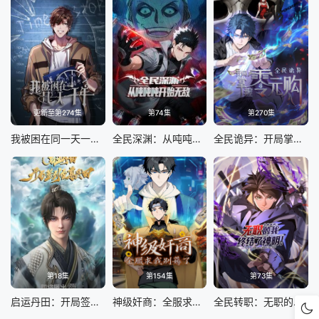
更新至第274集
第74集
第270集
我被困在同一天一千年动态漫
全民深渊：从吨吨吨开始无敌
全民诡异：开局掌握零元购
第18集
第154集
第73集
启运丹田：开局签到至尊丹田
神级奸商：全服求我别薅了 动态漫画
全民转职：无职的我终结了神明！动态漫画