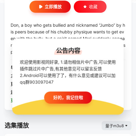
立即播放
收藏
Don, a boy who gets bullied and nicknamed “Jumbo” by h
is peers because of his chubby physique wants to get ev
en with the bully, but a spirit named Meri suddenly appea
rs and asks for Don’s help to reunite her with her family’s s
公告内容
pirits being in trouble.
欢迎使用影视同好录, 1.请勿相信片中广告,可以使用
导演：
Ryan Adriandhy
/
Chrisnawan Martantion
插件跳过片中广告,有其他意见可以留言反馈
2.Android可以使用了了，有什么意见或建议可以加
主演：
Ariel Noah
qq群903097047
更新：
2025-12-13
连载：
HD
好的，我记住啦
豆瓣：
珍宝2025
选集播放
量子m3u8