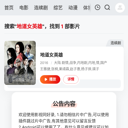
360
首页
电影
连续剧
综艺
动漫
体育
今日更新
热
我的观影记录
搜索"
地道女英雄
"，找到
1
部影片
连续剧
地道女英雄
2016
/
大陆
剧情,战争,内地剧,内地,情,国产
暂无观看影片的记录
王雅捷,张桐,果靖霖,赵子惠,杨子骅,瑛子
详情
播放
已完结
公告内容
欢迎使用影视同好录, 1.请勿相信片中广告,可以使用
插件跳过片中广告,有其他意见可以留言反馈
2.Android可以使用了了，有什么意见或建议可以加