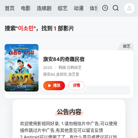
135
首页
电影
连续剧
综艺
动漫
体育
今日更新
热
我的观影记录
搜索"
이소민
"，找到
1
部影片
综艺
旗安84的奇趣民宿
2025
/
韩国
日韩综艺
暂无观看影片的记录
旗安84,金硕珍,池艺恩
详情
播放
已完结
公告内容
欢迎使用影视同好录, 1.请勿相信片中广告,可以使用
插件跳过片中广告,有其他意见可以留言反馈
2.Android可以使用了了，有什么意见或建议可以加