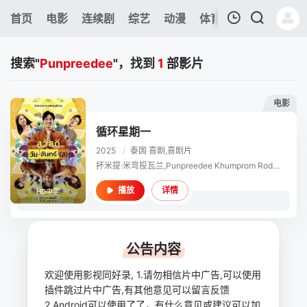
397
首页
电影
连续剧
综艺
动漫
体育
今日更新
热
我的观影记录
搜索"
Punpreedee
"，找到
1
部影片
电影
循环星期一
2025
/
泰国
喜剧,喜剧片
暂无观看影片的记录
抔米提·米弯投瓦兰,Punpreedee Khumprom Rodsaward,查澈威·德查拉朋
详情
播放
HD中字
公告内容
欢迎使用影视同好录, 1.请勿相信片中广告,可以使用
插件跳过片中广告,有其他意见可以留言反馈
2.Android可以使用了了，有什么意见或建议可以加