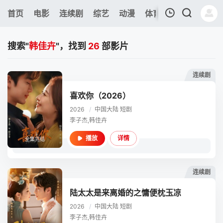
315
首页
电影
连续剧
综艺
动漫
体育
今日更新
热
我的观影记录
搜索"
韩佳卉
"，找到
26
部影片
连续剧
喜欢你（2026）
2026
/
中国大陆
短剧
暂无观看影片的记录
李子杰,韩佳卉
详情
播放
全集完结
连续剧
陆太太是来离婚的之慵便枕玉凉
2026
/
中国大陆
短剧
李子杰,韩佳卉