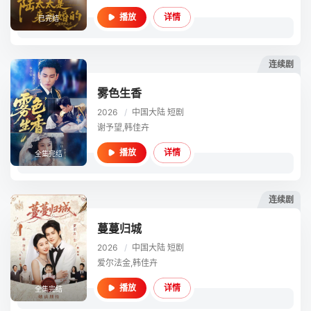
详情
播放
已完结
连续剧
雾色生香
2026
/
中国大陆
短剧
谢予望,韩佳卉
详情
播放
全集完结
连续剧
蔓蔓归城
2026
/
中国大陆
短剧
爱尔法金,韩佳卉
详情
播放
全集完结