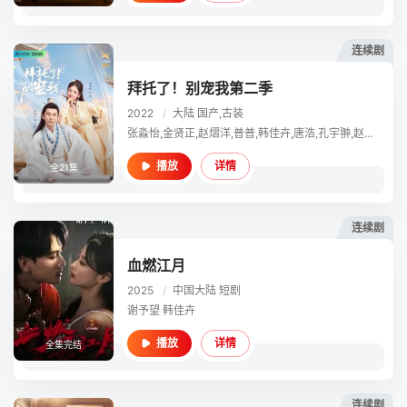
连续剧
拜托了！别宠我第二季
2022
/
大陆
国产,古装
张淼怡,金贤正,赵熠洋,普普,韩佳卉,唐浩,孔宇翀,赵广斌,蒋林静,王龙
详情
播放
全21集
连续剧
血燃江月
2025
/
中国大陆
短剧
谢予望 韩佳卉
详情
播放
全集完结
连续剧