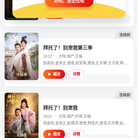
好的，我记住啦
杨业明,李佳佳,马昊,宁玥,李辛雨,韩佳卉
详情
播放
全26集
连续剧
拜托了！别宠我第三季
2022
/
大陆
国产,古装
张淼怡,金贤正,普普,赵安第,唐浩,孔宇翀,王子菲,韩佳卉,宁显周,于秉池,赵广斌,蒋林静,赵熠洋,王龙,过齐鸣,赵秋生,杨柠,金玄雨,过山月,赵思,袁川航,艺强,颜嫣,卢夏禹
详情
播放
全24集
连续剧
拜托了！别宠我
2022
/
大陆
国产,内地,古装
张淼怡,金贤正,赵熠洋,普普,韩佳卉,唐浩,孔宇翀,赵广斌,蒋林静,王龙
详情
播放
全24集