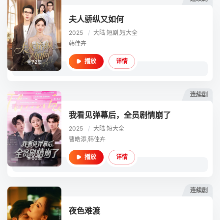
夫人骄纵又如何
2025
/
大陆
短剧,短大全
韩佳卉
详情
播放
全72集
连续剧
我看见弹幕后，全员剧情崩了
2025
/
大陆
短大全
曹皓添,韩佳卉
详情
播放
全60集
连续剧
夜色难渡