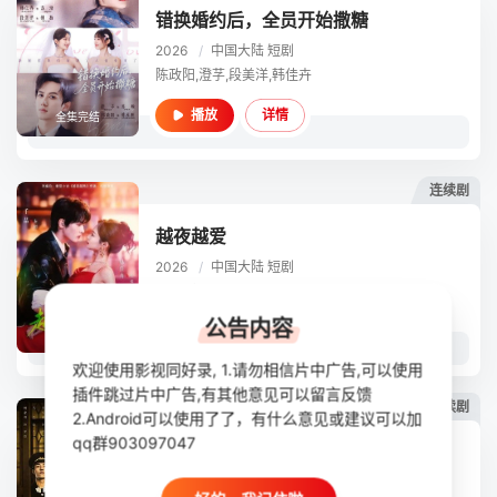
错换婚约后，全员开始撒糖
2026
/
中国大陆
短剧
陈政阳,澄芓,段美洋,韩佳卉
详情
播放
全集完结
连续剧
越夜越爱
2026
/
中国大陆
短剧
千喆 韩佳卉
公告内容
详情
播放
全集完结
欢迎使用影视同好录, 1.请勿相信片中广告,可以使用
插件跳过片中广告,有其他意见可以留言反馈
连续剧
2.Android可以使用了了，有什么意见或建议可以加
qq群903097047
闻香识心
2022
/
大陆
国产,内地