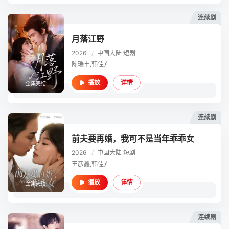
连续剧
月落江野
2026
/
中国大陆
短剧
陈瑞丰,韩佳卉
详情
播放
全集完结
连续剧
前夫要再婚，我可不是当年乖乖女
2026
/
中国大陆
短剧
王彦鑫,韩佳卉
详情
播放
全集完结
连续剧