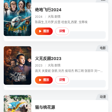
绝地飞行2024
2024
/
大陆
剧情
陈霖生,王丹梦,拉里·坦查克,西蒙. 戈蒂埃
详情
播放
HD国语
电影
义无反顾2023
2023
/
大陆
剧情
高天 关爱妮 张帆 刘杰 侯培杰 韩三明 张丽华 刘一辛 陈霖生
详情
播放
正片
动漫
猫与桃花源