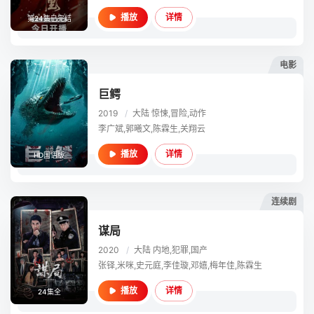
详情
播放
第24集已完结
电影
巨鳄
2019
/
大陆
惊悚,冒险,动作
李广斌,郭曦文,陈霖生,关翔云
详情
播放
HD国语版
连续剧
谋局
2020
/
大陆
内地,犯罪,国产
张铎,米咪,史元庭,李佳璇,邓嬉,梅年佳,陈霖生
详情
播放
24集全