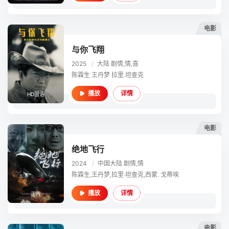
电影
与你飞翔
2025
/
大陆
剧情,情,喜
陈霖生 王丹梦 拉里.坦查克
详情
播放
HD国语
电影
绝地飞行
2024
/
中国大陆
剧情,情
陈霖生,王丹梦,拉里·坦查克,西蒙. 戈蒂埃
详情
播放
正片
电影