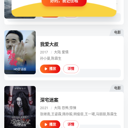
好的，我记住啦
张喆,杨天翔,唐小喜,刘紫玲,张遥函,郑小璞,张博恒,张赫,马程,程寅,陈霖生,惠龙,林强,章斌
详情
播放
HD国语版
电影
我爱大叔
2017
/
大陆
爱情
孙小曼,陈霖生
详情
播放
HD国语版
电影
深宅迷案
2021
/
大陆
恐怖,惊悚
张继南,王姿霖,隋存毅,明俊臣,王一珺,冯丽丽,陈霖生
详情
播放
HD国语版