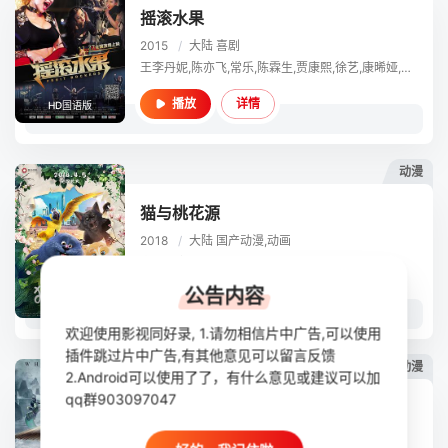
摇滚水果
2015
/
大陆
喜剧
王李丹妮,陈亦飞,常乐,陈霖生,贾康熙,徐艺,康晞娅,魏健,金宝,姜鑫
详情
播放
HD国语版
动漫
猫与桃花源
2018
/
大陆
国产动漫,动画
李宇峰,杨砚铎,周华健,张喆,陈霖生
公告内容
详情
播放
HD国语版
欢迎使用影视同好录, 1.请勿相信片中广告,可以使用
插件跳过片中广告,有其他意见可以留言反馈
动漫
2.Android可以使用了了，有什么意见或建议可以加
qq群903097047
白蛇：缘起
2019
/
大陆
国产动漫,动画,爱情