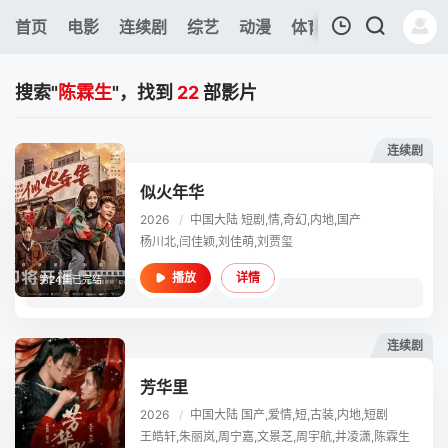
233
首页
电影
连续剧
综艺
动漫
体育
今日更新
热
我的观影记录
搜索"
陈霖生
"，找到
22
部影片
连续剧
似火年华
2026
/
中国大陆
短剧,情,奇幻,内地,国产
暂无观看影片的记录
杨川北,闫佳颖,刘佳萌,刘贾玺
详情
播放
第24集已完结
连续剧
芳华里
2026
/
中国大陆
国产,爱情,短,古装,内地,短剧
王皓轩,朱丽岚,周宁嘉,文景芝,周宇航,井凌潇,陈霖生