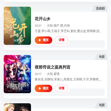
连续剧
花开山乡
2021
/
大陆
国产,情,内地
王雷,李小萌,王瑞子,李艺科,姜彤,曹云金,邢雨静,田玲,刘辉,闫锐,胡小庭,葛四,郑玉,陈霖生,车梓茗,张宛庭,王超,李梦男,霍青,乔亦萧,赵中华,胡珂,汪影馨,于慧,马小雅,郝荣光,李波,于滨,王力,王泽沛,刘滨,刘源,宋照明
详情
播放
34集全
电影
夜郎传说之面具判官
2017
/
大陆
爱情
崔永炫,刘静怡,宋美儿,陈霖生,王明明,于洋,李春辉,张若依,贾漪娜,于非,车锦晨
详情
播放
HD国语版
电影