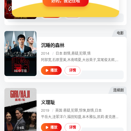
好的，我记住啦
野村万斋,荣仓奈奈,成宫宽贵,山口智充,上地雄辅,山田孝之,平岳大,西村雅彦,平泉成,夏八木勋,中原丈雄,铃木保奈美,前田吟,中尾明庆,尾野真千子,芦田爱菜,市村正亲,佐藤浩市
详情
播放
HD中字版
电影
沉睡的森林
2014
/
日本
剧情,悬疑,犯罪,情
阿部宽,石原里美,木南晴夏,大谷英子,宮尾俊太郎,益子倭,竹财辉之助,加藤虎之介,内田朝阳,特林德尔·玲奈,映美藏良,松尾贵史,名高達男,平岳大,堀内敬子,草村礼子,柄本明,山崎努
详情
播放
HD中字版
连续剧
义理耻
2019
/
英国
悬疑,犯罪,惊悚,剧情,日本
平岳大,洼冢洋介,福田知盛,本木雅弘,凯莉·麦克唐纳,中村优子,贾斯汀·朗,伊川东吾,胜矢,索菲亚·布朗,帕特里克·沃尔什·麦克布赖德,查理·科里德-米尔斯,杰米·德拉文,湊祥希,丘光子,托尼·皮茨,泽井杏奈,托尼·威,雅各布·詹姆斯·贝西克,约翰·麦克雷,安部春香,马里安·洛伦西克,山村宪之介,理查德·迪兰,马特·格林伍德,Aoi Okuyama
详情
播放
全8集