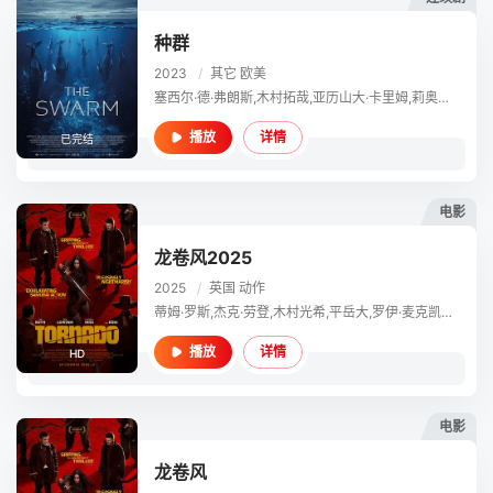
种群
2023
/
其它
欧美
塞西尔·德·弗朗斯,木村拓哉,亚历山大·卡里姆,莉奥妮·贝尼希,凯丽·考贝特,莎伦·邓肯-布鲁斯特,杰克·格林利斯,平岳大,克里斯塔·科索恩,芭芭拉·苏科瓦,莉迪亚·威尔逊,克拉斯·霍佛-乌姆劳夫,埃迪恩·杰拉里,奥利弗·马苏奇,克拉迪亚·朱尔特,雅各波·奥尔莫·安蒂诺里,Rosabell Laurenti Sellers,Joshua Odjick,Dutch Johnson
详情
播放
已完结
电影
龙卷风2025
2025
/
英国
动作
蒂姆·罗斯,杰克·劳登,木村光希,平岳大,罗伊·麦克凯恩,杰米·米奇,道格拉斯·罗素,亚历克斯·麦奎因,伊恩·汉摩尔,杰克·莫里斯,拉斐尔·蒂里,Sammy Hayman,Nathan Malone,Bryan Michael Mills,Nina Barnett,Dennis Okwera
详情
播放
HD
电影
龙卷风