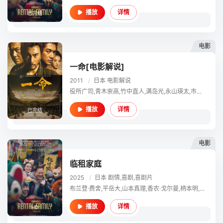
详情
播放
已完结
电影
一命[电影解说]
2011
/
日本
电影解说
役所广司,青木崇高,竹中直人,满岛光,永山瑛太,市川海老藏,新井浩文,波冈一喜,笹野高史,斋藤步,平岳大,中村梅雀
详情
播放
已完结
电影
临租家庭
2025
/
日本
剧情,喜剧,喜剧片
布兰登·费舍,平岳大,山本真理,香农·戈尔曼,柄本明,尼希,古川雁,金隆夫,小松裕司,长田凉子,保罗·安德里亚·迪·皮耶特罗,木村文哉,龟田梨纱,加奈·凯蒂,尾关伸嗣,筱崎志乃,楚南勇真
详情
播放
HD