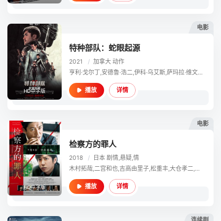
电影
特种部队：蛇眼起源
2021
/
加拿大
动作
亨利·戈尔丁,安德鲁·浩二,伊科·乌艾斯,萨玛拉·维文,乌苏拉·科尔维罗,安部春香,平岳大,石田惠理,彼得·门萨,萨缪尔·芬齐,史蒂文·艾瑞克,马克斯·阿奇博尔德,西蒙·钱,詹姆斯·廖,谷垣健治,肖恩·O.罗伯茨,贾森·戴
详情
播放
HD中字版
电影
检察方的罪人
2018
/
日本
剧情,悬疑,情
木村拓哉,二宫和也,吉高由里子,松重丰,大仓孝二,平岳大,八岛智人,矢岛健一,音尾琢真,木村绿子,芦名星,山崎纮菜,山崎努,酒向芳
详情
播放
HD中字版
连续剧