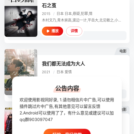
石之茧
2015
/
日本
日本,悬疑,犯罪,情
木村文乃,青木崇高,渡边一计,平岳大,北见敏之,小柳友,古川雄辉,神野三鈴,段田安则,仲村亨
详情
播放
全5集
电影
我们都无法成为大人
2021
/
日本
爱情
森山未来,伊藤沙莉,东出昌大,浅野堇,筱原笃,大岛优子,萩原圣人,冈山天音,奥野瑛太,原日出子,平岳大,片山萌美,高岛政伸,拉沙尔石井,丁瑞奇
公告内容
详情
播放
HD中字版
欢迎使用影视同好录, 1.请勿相信片中广告,可以使用
插件跳过片中广告,有其他意见可以留言反馈
电影
2.Android可以使用了了，有什么意见或建议可以加
qq群903097047
傀儡之城
2012
/
日本
剧情,历史,情