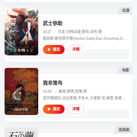
动漫
武士弥助
2021
/
日本
日韩动漫,冒险,动作,情
勒凯斯·斯坦菲尔德,Noshir Dalal,Dan Donohue,Dia Frampton,平岳大,Julie Marcus,保罗·纳高奇,William Christopher Stephens,Maya Tanida
详情
播放
全6集
电影
我非笼鸟
2020
/
美国
剧情,惊悚,情
亚历珊德拉·达达里奥,平岳大,卡里斯·范·侯登,安德鲁·罗斯尼,神野三铃,Yasunari Takeshima ,凯特·伊斯顿,Haruka Imô,Yu Mizuhara,筒井真理子
详情
播放
HD中字版
连续剧