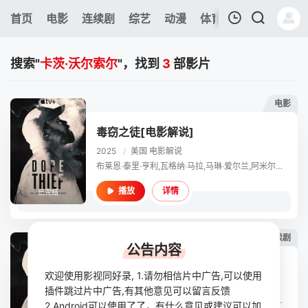
443
首页
电影
连续剧
综艺
动漫
体育
今日更新
热
我的观影记录
搜索"
卡茨·沃尔索尔
"，找到
3
部影片
电影
毒窃之徒[电影解说]
2025
/
美国
电影解说
暂无观看影片的记录
布莱恩·泰里·亨利,瓦格纳·马拉,马琳·爱尔兰,阿米尔·阿里森,内斯塔·库珀,凯特·穆格鲁,文·瑞姆斯,威尔·普伦,阮春智,利兹·卡瑞贝尔,Idris Debrand,翘征,Phong Le,Emma Lewis,Jaba Keh,贾里德·约翰斯顿,加布里埃尔·埃伯特,卡茨·沃尔索尔,Tara Gadomski,查尔斯·哈尔福德
详情
播放
已完结
连续剧
公告内容
毒窃之徒
欢迎使用影视同好录, 1.请勿相信片中广告,可以使用
2025
/
美国
欧美,情,犯罪
插件跳过片中广告,有其他意见可以留言反馈
布莱恩·泰里·亨利,瓦格纳·马拉,马琳·爱尔兰,阿米尔·阿里森,内斯塔·库珀,凯特·穆格鲁,文·瑞姆斯,威尔·普伦,阮春智,利兹·卡瑞贝尔,Idris Debrand,翘征,Phong Le,Emma Lewis,Jaba Keh,贾里德·约翰斯顿,加布里埃尔·埃伯特,卡茨·沃尔索尔,Tara Gadomski,查尔斯·哈尔福德
2.Android可以使用了了，有什么意见或建议可以加