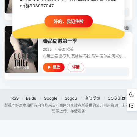
qq群903097047
详情
播放
全8集
好的，我记住啦
连续剧
毒品窃贼第一季
2025
/
美国
欧美
布莱恩·泰里·亨利,瓦格纳·马拉,马琳·爱尔兰,阿米尔·阿里森,内斯塔·库珀,凯特·穆格鲁,文·瑞姆斯,威尔·普伦,阮春智,利兹·卡瑞贝尔,Idris Debrand,翘征,Phong Le,Emma Lewis,Jaba Keh,贾里德·约翰斯顿,加布里埃尔·埃伯特,卡茨·沃尔索尔,Tara Gadomski,查尔斯·哈尔福德
详情
播放
更新至02集
RSS
Baidu
Google
Sogou
底部反馈
QQ交流群
影视同好录本站所有内容均来自互联网分享站点所提供的公开引用资源，未提供
资源上传、存储服务