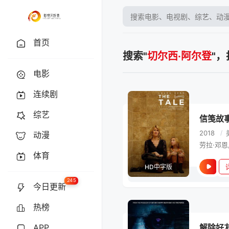
首页
搜索"
切尔西·阿尔登
"
电影
连续剧
综艺
信笺故
2018
/
动漫
体育
HD中字版
245
今日更新
热榜
APP
解除好