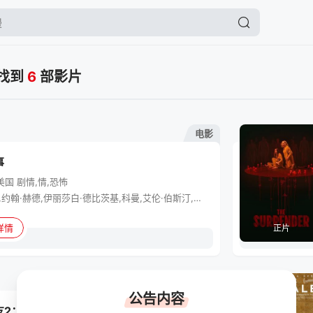
，找到
6
部影片
电影
事
美国
剧情,情,恐怖
劳拉·邓恩,约翰·赫德,伊丽莎白·德比茨基,科曼,艾伦·伯斯汀,弗兰西丝·康罗伊,杰森·雷特,劳拉·爱伦,伊莎贝尔·内利瑟,伊莎贝拉·阿玛拉,切尔西·阿尔登,马修·劳奇,贾克琳·弗莱明,蒂娜·帕克,乔迪·朗,诺亚·罗麦克斯,艾米莉·桑迪弗,斯科特·武田,索姆·毕绍普斯
详情
正片
电影
公告内容
友2：暗网