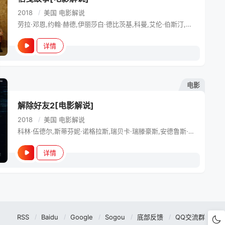
2018
/
美国
电影解说
劳拉·邓恩,约翰·赫德,伊丽莎白·德比茨基,科曼,艾伦·伯斯汀,弗兰西丝·康罗伊,杰森·雷特,劳拉·爱伦,伊莎贝尔·内利瑟,伊莎贝拉·阿玛拉,切尔西·阿尔登,马修·劳奇,贾克琳·弗莱明,蒂娜·帕克,乔迪·朗,诺亚·罗麦克斯,艾米莉·桑迪弗,斯科特·武田,索姆·毕绍普斯
详情
电影
解除好友2[电影解说]
2018
/
美国
电影解说
科林·伍德尔,斯蒂芬妮·诺格拉斯,瑞贝卡·瑞滕豪斯,安德鲁斯·李斯,贝蒂·加布里埃尔,康纳·戴尔·里奥,萨维拉·温蒂亚尼,切尔西·阿尔登,道格拉斯·泰特,阿什顿·斯迈利,阿历萨·芒索
详情
RSS
Baidu
Google
Sogou
底部反馈
QQ交流群