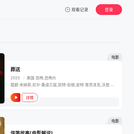
观看记录
登录
我的观影记录
电影
葬送
暂无观看影片的记录
2025
/
美国
恐怖,恐怖片
蔻碧·米纳菲,尼尔·桑迪兰兹,凯特·伯顿,皮特·普劳泽克,沃恩·阿姆斯特朗,切尔西·阿尔登,Alaina Pollack,Riley Rose Critchlow,洛拉·凯莉,Mia Ellis
详情
电影
信笺故事[电影解说]