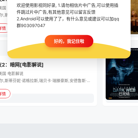
欢迎使用影视同好录, 1.请勿相信片中广告,可以使用插
美国
恐怖
件跳过片中广告,有其他意见可以留言反馈
科林·伍德尔,斯蒂芬妮·诺格拉斯,瑞贝卡·瑞滕豪斯,安德鲁斯·李斯,贝蒂·加布里埃尔,康纳·戴尔·里奥,萨维拉·温蒂亚尼,切尔西·阿尔登,道格拉斯·泰特,阿什顿·斯迈利,阿历萨·芒索
2.Android可以使用了了，有什么意见或建议可以加qq
群903097047
详情
已完结
好的，我记住啦
电影
2：暗网[电影解说]
美国
电影解说
科林·伍德尔,斯蒂芬妮·诺格拉斯,瑞贝卡·瑞滕豪斯,安德鲁斯·李斯,贝蒂·加布里埃尔,康纳·戴尔·里奥,萨维拉·温蒂亚尼,切尔西·阿尔登,道格拉斯·泰特,阿什顿·斯迈利,阿历萨·芒索
详情
已完结