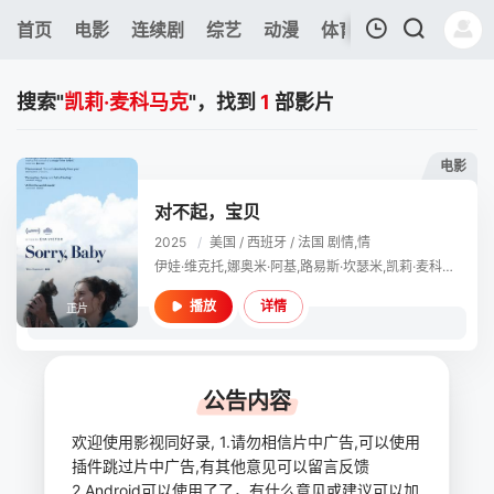
362
首页
电影
连续剧
综艺
动漫
体育
今日更新
热
我的观影记录
搜索"
凯莉·麦科马克
"，找到
1
部影片
电影
对不起，宝贝
2025
/
美国 / 西班牙 / 法国
剧情,情
暂无观看影片的记录
伊娃·维克托,娜奥米·阿基,路易斯·坎瑟米,凯莉·麦科马克,卢卡斯·赫奇斯,约翰·卡洛·林奇,海缇安·朴,E·R·费特马斯特,Cody Reiss,乔丹·门多萨,Anabel Graetz,Jonny Myles,Danny Diaz,Marc Carver,利兹·毕晓普,Natalie Rotter-Laitman,Francesca D&amp;#039;Uva,Alison Wachtler,戴维·J·库蒂斯,Priscilla Manning
详情
播放
正片
公告内容
欢迎使用影视同好录, 1.请勿相信片中广告,可以使用
插件跳过片中广告,有其他意见可以留言反馈
2.Android可以使用了了，有什么意见或建议可以加