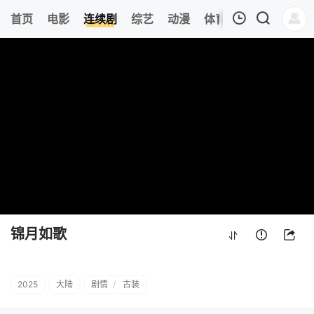
359
首页
电影
连续剧
综艺
动漫
体育
今日更新
热
我的观影记录
锦月如歌
第32集
清空
锦月如歌
2025
大陆
剧情
/
古装