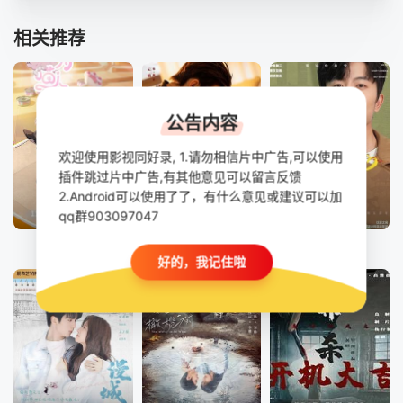
相关推荐
公告内容
欢迎使用影视同好录, 1.请勿相信片中广告,可以使用
插件跳过片中广告,有其他意见可以留言反馈
2.Android可以使用了了，有什么意见或建议可以加
已完结
番外
第12集完结
qq群903097047
为喵人生
吾岸
双城喜事
好的，我记住啦