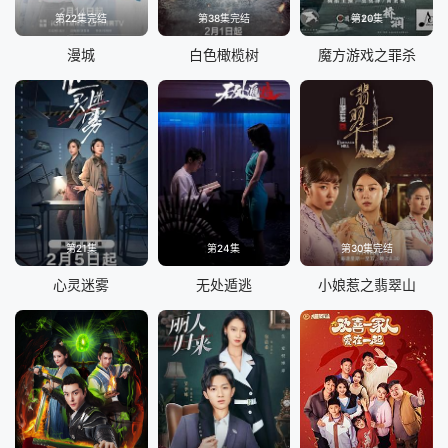
第22集完结
第38集完结
第20集
漫城
白色橄榄树
魔方游戏之罪杀
第21集
第24集
第30集完结
心灵迷雾
无处遁逃
小娘惹之翡翠山