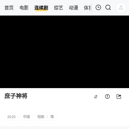
219
首页
电影
连续剧
综艺
动漫
体育
今日更新
热
我的观影记录
庶子神将
第22集
清空
庶子神将
2025
中国
短剧
/
情