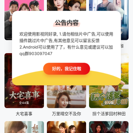
公告内容
欢迎使用影视同好录, 1.请勿相信片中广告,可以使用
正片
全60集
全68集
插件跳过片中广告,有其他意见可以留言反馈
禁忌童话
这届婆婆，该怎么当
妻子喜欢练瑜伽
2.Android可以使用了了，有什么意见或建议可以加
qq群903097047
好的，我记住啦
全44集
全78集
全72集
大宅喜事
万里晴空不及你
拐个活爹回村种田