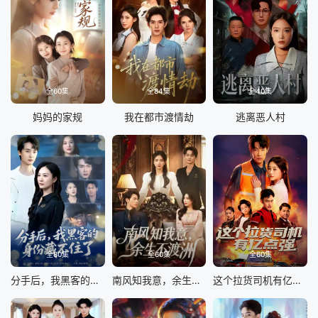
全60集
全84集
全40集
妈妈的家规
我在都市渡情劫
逃离恶人村
全80集
全60集
全60集
分手后，我黑客的身份藏不住了
南风知我意，余生不渡洲
这个拉货司机有亿点强