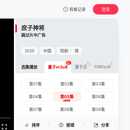
观看记录
登录
我的观影记录
庶子神将
庶子神将
跳过片中广告
第05集
清空
2025
中国
短剧
情
/
24
24
24
量子云
1080zyk
虎牙云
选集播放
量子m3u8
第01集
第02集
第03集
第04集
第05集
第06集
第07集
第08集
第09集
第10集
第11集
第12集
排序
报错
分享