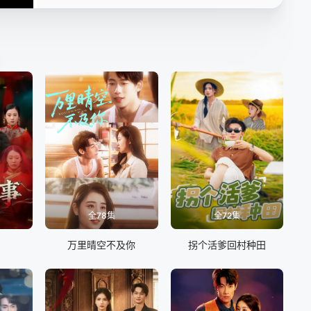
第13集
第14集
第15集
第16集
第17集
第18集
第19集
第20集
第21集
第22集
第23集
第24集
全78集
全72集
万里晴空不及你
拐个活爹回村种田