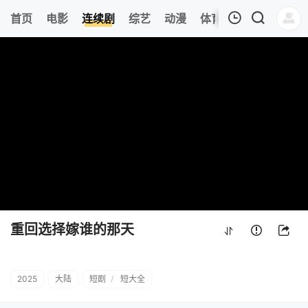
315
首页
电影
连续剧
综艺
动漫
体育
今日更新
热
我的观影记录
重回选择嫁谁的那天
第20集
清空
重回选择嫁谁的那天
2025
大陆
短剧
/
短大全