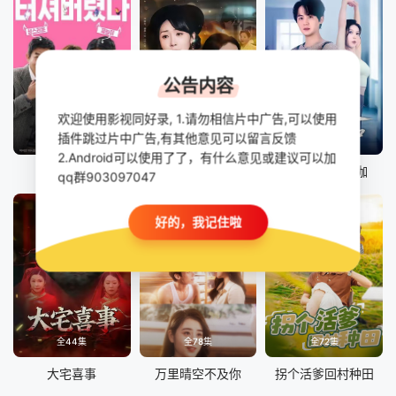
公告内容
欢迎使用影视同好录, 1.请勿相信片中广告,可以使用
插件跳过片中广告,有其他意见可以留言反馈
正片
全60集
全68集
2.Android可以使用了了，有什么意见或建议可以加
禁忌童话
这届婆婆，该怎么当
妻子喜欢练瑜伽
qq群903097047
好的，我记住啦
全44集
全78集
全72集
大宅喜事
万里晴空不及你
拐个活爹回村种田