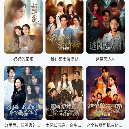
全60集
全84集
全40集
妈妈的家规
我在都市渡情劫
逃离恶人村
全80集
全60集
全60集
分手后，我黑客的身份藏不住了
南风知我意，余生不渡洲
这个拉货司机有亿点强