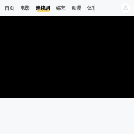
233
首页
电影
连续剧
综艺
动漫
体育
今日更新
热
我的观影记录