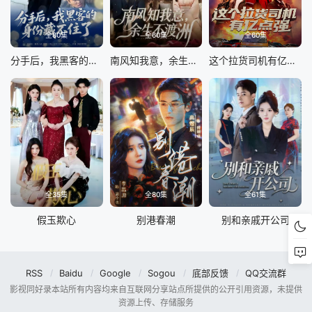
全80集
全60集
全60集
分手后，我黑客的身份藏不住了
南风知我意，余生不渡洲
这个拉货司机有亿点强
全35集
全80集
全61集
假玉欺心
别港春潮
别和亲戚开公司
RSS
Baidu
Google
Sogou
底部反馈
QQ交流群
影视同好录本站所有内容均来自互联网分享站点所提供的公开引用资源，未提供
资源上传、存储服务