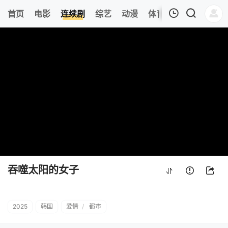
266
首页
电影
连续剧
综艺
动漫
体育
今日更新
热
我的观影记录
吞噬太阳的女子
第28集
清空
吞噬太阳的女子
2025
韩国
爱情
/
都市