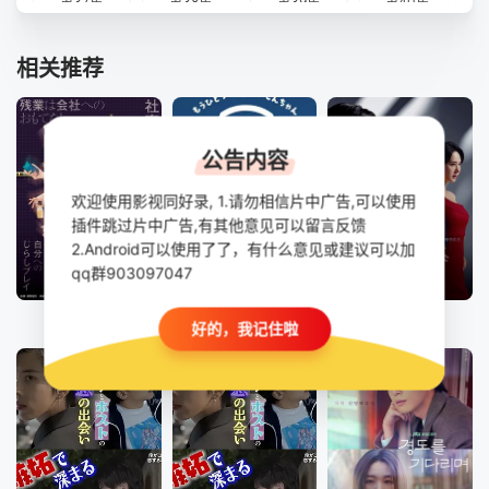
第37集
第38集
第39集
第40集
第41集
第42集
第43集
第44集
相关推荐
第45集
第46集
第47集
第48集
第49集
第50集
第51集
第52集
公告内容
第53集
第54集
第55集
第56集
欢迎使用影视同好录, 1.请勿相信片中广告,可以使用
第57集
第58集
第59集
第60集
插件跳过片中广告,有其他意见可以留言反馈
2.Android可以使用了了，有什么意见或建议可以加
第61集
第62集
第63集
第64集
qq群903097047
更新至第12集
已完结
全140集
第65集
第66集
第67集
第68集
社畜人薮
另一个蜡笔小新 茶壶家族登场了喔～！第一季
第一个男人
好的，我记住啦
第69集
第70集
第71集
第72集
第73集
第74集
第75集
第76集
第77集
第78集
第79集
第80集
第81集
第82集
第83集
第84集