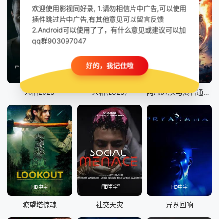
欢迎使用影视同好录, 1.请勿相信片中广告,可以使用
插件跳过片中广告,有其他意见可以留言反馈
2.Android可以使用了了，有什么意见或建议可以加
qq群903097047
好的，我记住啦
HD
正片
正片
人格2025
人格(2025)
阿凡达,火与烬普通话版
HD中字
HD中字
HD中字
瞭望塔惊魂
社交天灾
异界回响