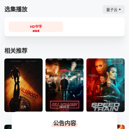
选集播放
量子云
HD中字
相关推荐
正片
HD中字
HD
创世之伪
杀戮循环
高速列车
公告内容