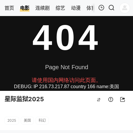
362
首页
电影
连续剧
综艺
动漫
体育
今日更新
热
我的观影记录
星际监狱2025
HD中字
清空
星际监狱2025
2025
美国
科幻