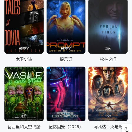
HD中字
HD中字
正片
木卫史诗
提示词
松林之门
正片
正片
正片
瓦西里和太空飞船
记忆囚笼（2025）
阿凡达：火与烬