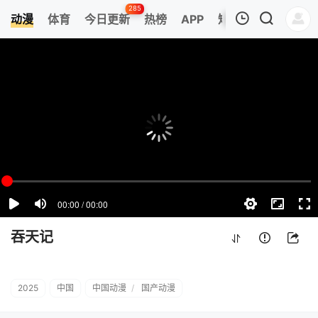
285
动漫
体育
今日更新
热榜
APP
短剧
我的观影记录
吞天记
第01集
清空
吞天记
2025
中国
中国动漫
/
国产动漫