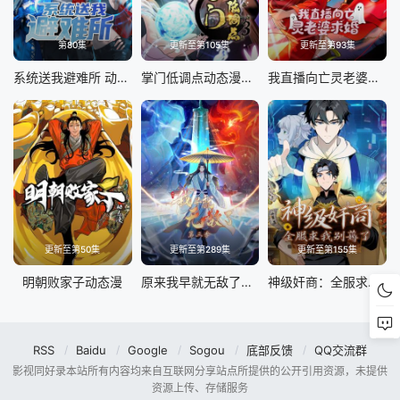
第80集
更新至第105集
更新至第93集
系统送我避难所 动态漫画 第一季
掌门低调点动态漫第三季动态漫
我直播向亡灵老婆求婚动态漫
更新至第50集
更新至第289集
更新至第155集
明朝败家子动态漫
原来我早就无敌了动态漫
神级奸商：全服求我别薅了动态漫
RSS
Baidu
Google
Sogou
底部反馈
QQ交流群
影视同好录本站所有内容均来自互联网分享站点所提供的公开引用资源，未提供
资源上传、存储服务