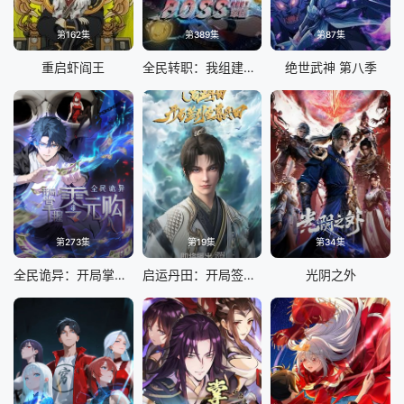
第162集
第389集
第87集
重启虾阎王
全民转职：我组建了BOSS军团
绝世武神 第八季
第273集
第19集
第34集
全民诡异：开局掌握零元购
启运丹田：开局签到至尊丹田
光阴之外