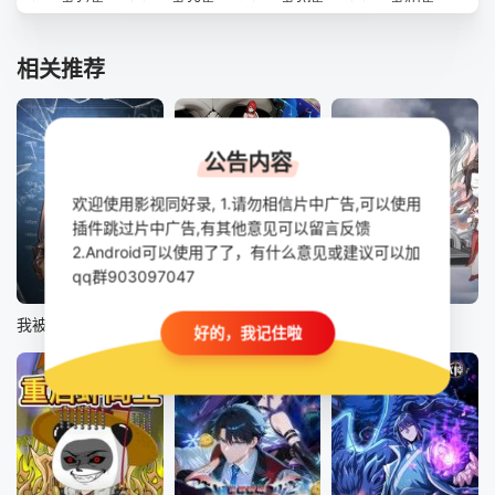
第37集
第38集
第39集
第40集
相关推荐
公告内容
欢迎使用影视同好录, 1.请勿相信片中广告,可以使用
插件跳过片中广告,有其他意见可以留言反馈
2.Android可以使用了了，有什么意见或建议可以加
qq群903097047
更新至第276集
更新至第274集
第206集
我被困在同一天一千年动态漫
动态漫画·全民诡异：开局掌握零元购
师尊虾长生
好的，我记住啦