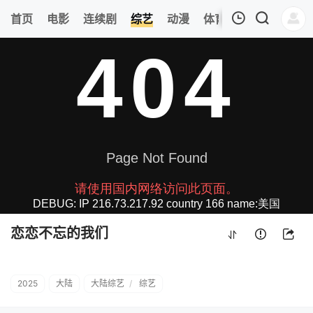
317
首页
电影
连续剧
综艺
动漫
体育
今日更新
热
我的观影记录
恋恋不忘的我们
2050602上
清空
恋恋不忘的我们
2025
大陆
大陆综艺
/
综艺