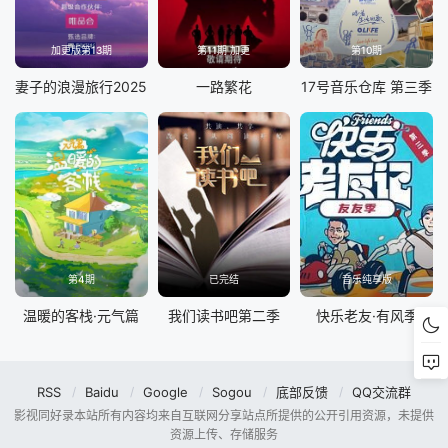
加更版第13期
第11期 加更
第10期
妻子的浪漫旅行2025
一路繁花
17号音乐仓库 第三季
第4期
已完结
音乐纯享版
温暖的客栈·元气篇
我们读书吧第二季
快乐老友·有风季
RSS
Baidu
Google
Sogou
底部反馈
QQ交流群
影视同好录本站所有内容均来自互联网分享站点所提供的公开引用资源，未提供
资源上传、存储服务