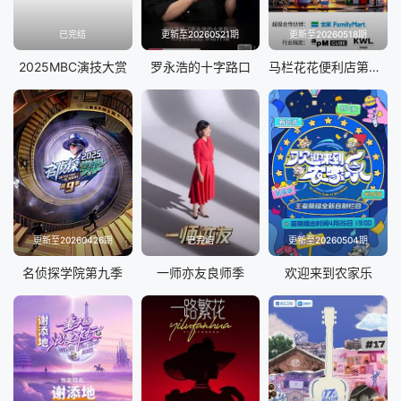
20250714上
20250715中
已完结
更新至20260521期
更新至20260518期
20250716下
20250717加更
2025MBC演技大赏
罗永浩的十字路口
马栏花花便利店第三季
更新至20260426期
已完结
更新至20260504期
名侦探学院第九季
一师亦友良师季
欢迎来到农家乐