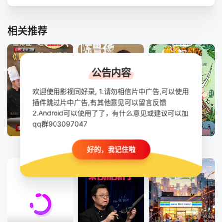
20250609上
20250610中
相关推荐
20250611下
20250612加更
20250616上
20250617中
公告内容
20250618下
20250619加更
欢迎使用影视同好录, 1.请勿相信片中广告,可以使用
20250623上
20250624中
插件跳过片中广告,有其他意见可以留言反馈
2.Android可以使用了了，有什么意见或建议可以加
20250625下
20250626加更
qq群903097047
更新至20260806期
更新至23期
已完结
20250630上
20250701中
暖暖的味道
陈鲁豫·慢谈
萌探奇遇记
好的，我记住啦
20250702下
20250703加更
20250707上
20250708中
20250709下
20250710加更