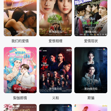
特别篇
第24集完结
第7集完结
我们的爱情
爱恨相缠
爱情现状
第10集完结
第15集完结
第24集完结
梨伽郎情
义和
欺骗