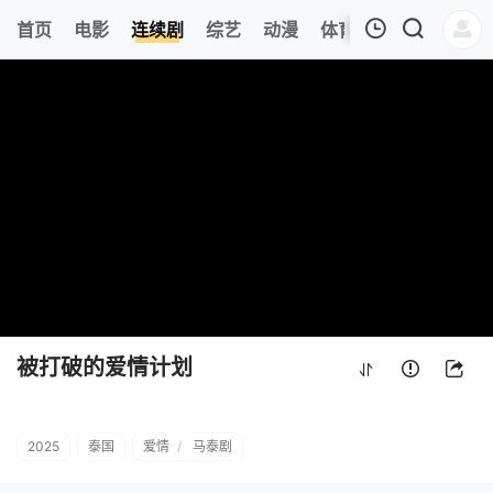
426
首页
电影
连续剧
综艺
动漫
体育
今日更新
热
我的观影记录
被打破的爱情计划
第23集
清空
被打破的爱情计划
2025
泰国
爱情
/
马泰剧