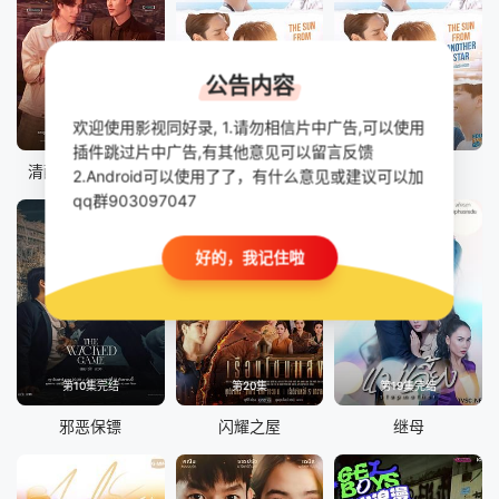
公告内容
欢迎使用影视同好录, 1.请勿相信片中广告,可以使用
已完结
全24集
已完结
插件跳过片中广告,有其他意见可以留言反馈
清醒点，泰尔先生
四方极爱 第二季
四方极爱II
2.Android可以使用了了，有什么意见或建议可以加
qq群903097047
好的，我记住啦
第10集完结
第20集
第19集完结
邪恶保镖
闪耀之屋
继母