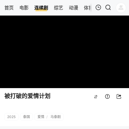
266
首页
电影
连续剧
综艺
动漫
体育
今日更新
热
我的观影记录
被打破的爱情计划
第22集
清空
被打破的爱情计划
2025
泰国
爱情
/
马泰剧