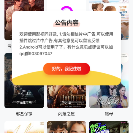
公告内容
欢迎使用影视同好录, 1.请勿相信片中广告,可以使用
已完结
全24集
已完结
插件跳过片中广告,有其他意见可以留言反馈
清醒点，泰尔先生
四方极爱 第二季
四方极爱II
2.Android可以使用了了，有什么意见或建议可以加
qq群903097047
好的，我记住啦
第10集完结
第20集
第19集完结
邪恶保镖
闪耀之屋
继母