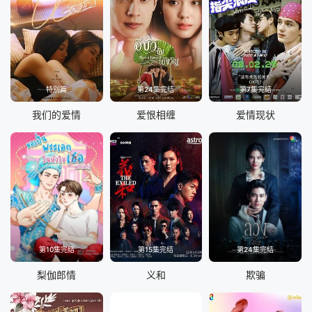
特别篇
第24集完结
第7集完结
我们的爱情
爱恨相缠
爱情现状
第10集完结
第15集完结
第24集完结
梨伽郎情
义和
欺骗