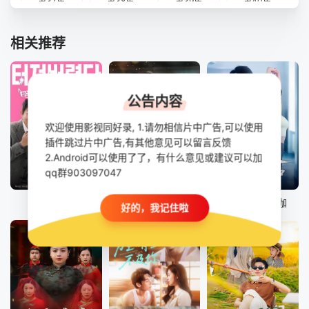
第37集
第38集
第39集
第40集
第41集
第42集
第43集
第44集
相关推荐
第45集
第46集
第47集
第48集
第49集
第50集
第51集
第52集
公告内容
第53集
第54集
第55集
第56集
欢迎使用影视同好录, 1.请勿相信片中广告,可以使用
第57集
第58集
第59集
第60集
插件跳过片中广告,有其他意见可以留言反馈
2.Android可以使用了了，有什么意见或建议可以加
第61集
第62集
第63集
第64集
qq群903097047
正片
全60集
全68集
第65集
第66集
第67集
禁忌童话
这届婆婆，该怎么当
妻子喜欢练瑜伽
好的，我记住啦