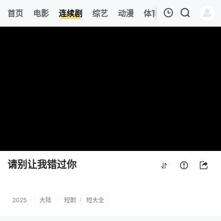
253
首页
电影
连续剧
综艺
动漫
体育
今日更新
热
我的观影记录
请别让我错过你
第18集
清空
请别让我错过你
2025
大陆
短剧
/
短大全