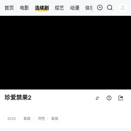
266
首页
电影
连续剧
综艺
动漫
体育
今日更新
热
我的观影记录
珍爱禁果2
第16集
清空
珍爱禁果2
2025
泰国
同性
/
泰国