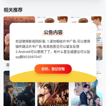
相关推荐
公告内容
欢迎使用影视同好录, 1.请勿相信片中广告,可以使用
插件跳过片中广告,有其他意见可以留言反馈
2.Android可以使用了了，有什么意见或建议可以加
已完结
全24集
已完结
qq群903097047
清醒点，泰尔先生
四方极爱 第二季
四方极爱II
好的，我记住啦