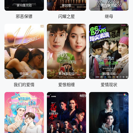
第10集完结
第20集
第19集完结
邪恶保镖
闪耀之屋
继母
特别篇
第24集完结
第7集完结
我们的爱情
爱恨相缠
爱情现状