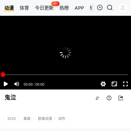
294
动漫
体育
今日更新
热榜
APP
短剧
我的观影记录
鬼泣
第03集
清空
鬼泣
2025
美国
欧美动漫
/
动作