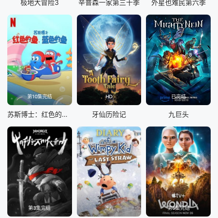
极地大冒险3
辛普森一家第三十季
外星也难民第六季
第10集完结
HD
已完结
苏斯博士：红色的鱼，蓝色的鱼
牙仙历险记
九巨头
第3集完结
正片
第6集完结