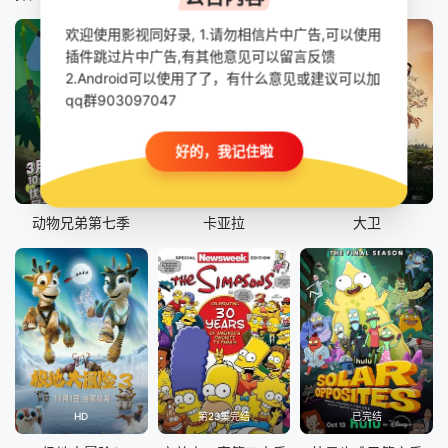
欢迎使用影视同好录, 1.请勿相信片中广告,可以使用
插件跳过片中广告,有其他意见可以留言反馈
2.Android可以使用了了，有什么意见或建议可以加
qq群903097047
好的，我记住啦
第20集已完结
HD中字
正片
动物兄弟第七季
卡亚拉
大卫
HD
第23集完结
已完结