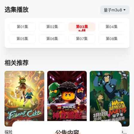
选集播放
量子m3u8
第01集
第02集
第03集
第04集
第05集
第06集
第07集
第08集
相关推荐
第10集完结
已完结
第20集已完结
探险活宝：菲奥娜与蛋糕 第二季
乐高幻影忍者：神龙崛起第三季
动物兄弟第七季中文配音
公告内容