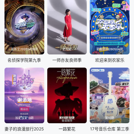
更新至20260426期
已完结
更新至20260504期
名侦探学院第九季
一师亦友良师季
欢迎来到农家乐
加更版第13期
第11期 加更
第10期
妻子的浪漫旅行2025
一路繁花
17号音乐仓库 第三季