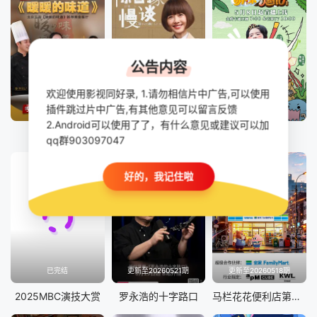
公告内容
欢迎使用影视同好录, 1.请勿相信片中广告,可以使用
插件跳过片中广告,有其他意见可以留言反馈
更新至20260806期
更新至23期
已完结
2.Android可以使用了了，有什么意见或建议可以加
暖暖的味道
陈鲁豫·慢谈
萌探奇遇记
qq群903097047
好的，我记住啦
已完结
更新至20260521期
更新至20260518期
2025MBC演技大赏
罗永浩的十字路口
马栏花花便利店第三季