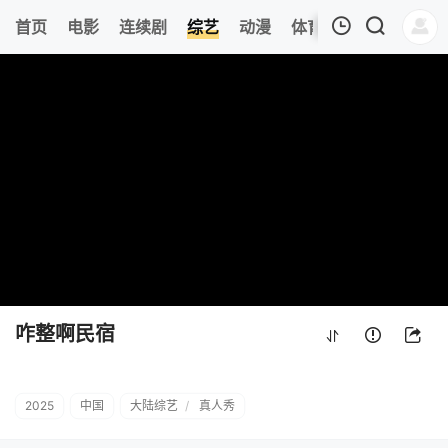
443
首页
电影
连续剧
综艺
动漫
体育
今日更新
热
我的观影记录
咋整啊民宿
20250617期
清空
咋整啊民宿
2025
中国
大陆综艺
/
真人秀