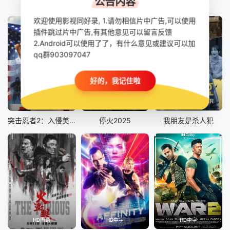
公告内容
随你心意
血亲兄弟
万圣夜之女
欢迎使用影视同好录, 1.请勿相信片中广告,可以使用
插件跳过片中广告,有其他意见可以留言反馈
2.Android可以使用了了，有什么意见或建议可以加
qq群903097047
好的，我记住啦
HD
HD中字
HD
突击忍者2：入侵美国
停火2025
我朋友是杀人犯
HD国语
HD中字
HD中字