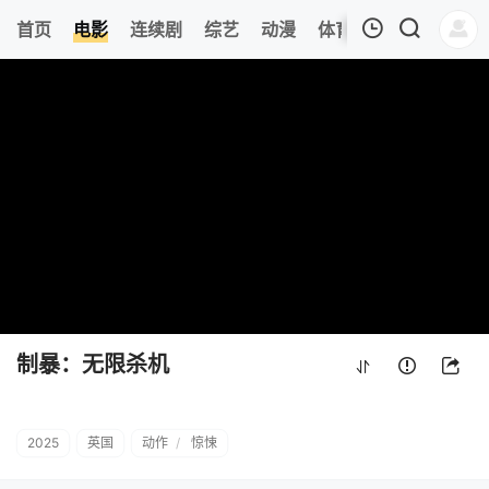
226
首页
电影
连续剧
综艺
动漫
体育
今日更新
热
我的观影记录
制暴：无限杀机
HD国语
清空
制暴：无限杀机
2025
英国
动作
/
惊悚