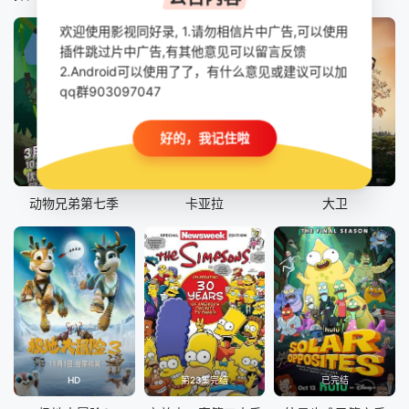
欢迎使用影视同好录, 1.请勿相信片中广告,可以使用
插件跳过片中广告,有其他意见可以留言反馈
2.Android可以使用了了，有什么意见或建议可以加
qq群903097047
好的，我记住啦
第20集已完结
HD中字
正片
动物兄弟第七季
卡亚拉
大卫
HD
第23集完结
已完结