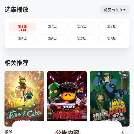
选集播放
虎牙m3u8
第1集
第2集
第3集
第4集
第5集
第6集
第7集
第8集
相关推荐
第10集完结
已完结
第20集已完结
探险活宝：菲奥娜与蛋糕 第二季
乐高幻影忍者：神龙崛起第三季
动物兄弟第七季中文配音
公告内容