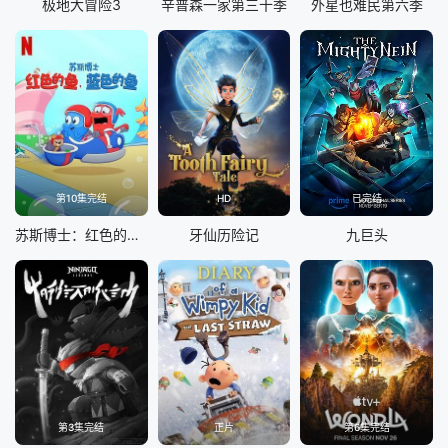
极地大冒险3
辛普森一家第三十季
外星也难民第六季
第10集完结
HD
已完结
苏斯博士：红色的鱼，蓝色的鱼
牙仙历险记
九巨头
第3集完结
正片
第6集完结