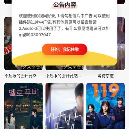
公告内容
社畜人薮
另一个蜡笔小新 茶壶家族登场了喔～！第一季
第一个男人
欢迎使用影视同好录, 1.请勿相信片中广告,可以使用
插件跳过片中广告,有其他意见可以留言反馈
2.Android可以使用了了，有什么意见或建议可以加
qq群903097047
好的，我记住啦
更新至第01集
已完结
全13集
不起眼的会计竟然是牛郎第二季
不起眼的会计竟然是牛郎
等待京道