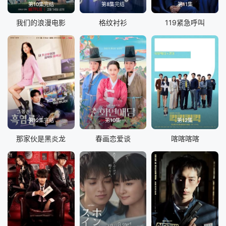
第10集完结
第8集完结
第11集
我们的浪漫电影
格纹衬衫
119紧急呼叫
第12集完结
第10集
第12集
那家伙是黑炎龙
春画恋爱谈
喀喀喀喀