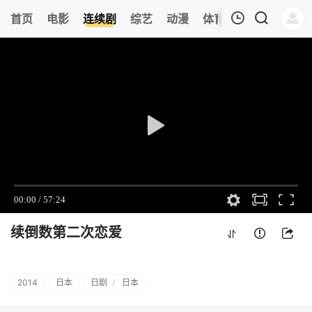
314
首页
电影
连续剧
综艺
动漫
体育
今日更新
热
我的观影记录
续倒数第二次恋爱
第01集
清空
续倒数第二次恋爱
2014
日本
日剧
/
日本