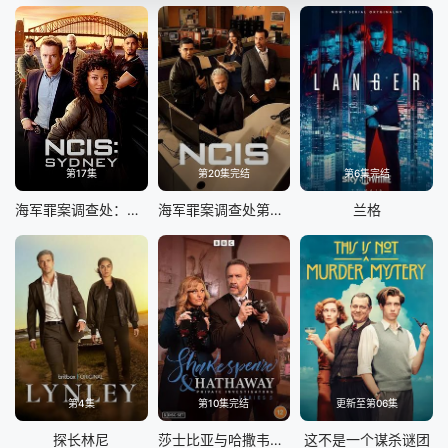
第17集
第20集完结
第6集完结
海军罪案调查处：悉尼第三季
海军罪案调查处第二十三季
兰格
第4集
第10集完结
更新至第06集
探长林尼
莎士比亚与哈撒韦，私人调查员 第五季
这不是一个谋杀谜团