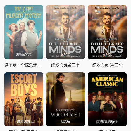
更新至05集
全20集
第20集
这不是一个谋杀谜团第一季
绝妙心灵第二季
绝妙心灵 第二季
第6集完结
已完结
第8集完结