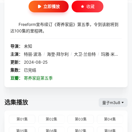
立即播放
收藏
Freeform宣布续订《寄养家庭》第五季，令到该剧将到
达100集的里程碑。
导演：
未知
主演：
特丽·波洛
/
海登·拜尔利
/
大卫·兰伯特
/
玛雅·米切尔
/
丹
更新：
2024-08-25
集数：
已完结
豆瓣：
寄养家庭第五季
选集播放
量子m3u8
第01集
第02集
第03集
第04集
第05集
第06集
第07集
第08集