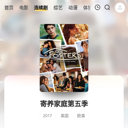
408
首页
电影
连续剧
综艺
动漫
体育
今日更新
热
我的观影记录
暂无观看影片的记录
寄养家庭第五季
2017
美国
欧美