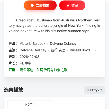
立即播放
收藏
A resourceful bushman from Australia's Northern Terri
tory navigates the concrete jungle of New York, finding lo
ve and adventure with his distinctive outback style.
导演：
Victoria Baldock
/
Delvene Delaney
主演：
Delvene Delaney
/
彼得·费曼
/
Russell Boyd
/
Pete Best
更新：
2026-07-08
片长：
HD中字
豆瓣：
鳄鱼邓迪：旷野传奇与浪漫之歌
选集播放
1080zyk
HD中字