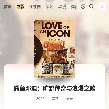
226
首页
电影
连续剧
综艺
动漫
体育
今日更新
热
我的观影记录
暂无观看影片的记录
鳄鱼邓迪：旷野传奇与浪漫之歌
2025
其它
记录