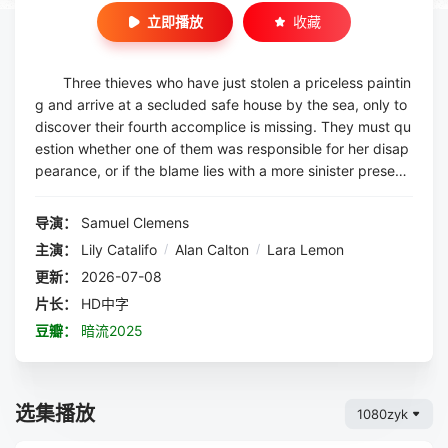
立即播放
收藏
Three thieves who have just stolen a priceless paintin
g and arrive at a secluded safe house by the sea, only to
discover their fourth accomplice is missing. They must qu
estion whether one of them was responsible for her disap
pearance, or if the blame lies with a more sinister presenc
e lurking in the deep water below.
导演：
Samuel Clemens
主演：
Lily Catalifo
/
Alan Calton
/
Lara Lemon
更新：
2026-07-08
片长：
HD中字
豆瓣：
暗流2025
选集播放
1080zyk