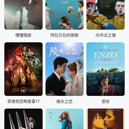
正片
HD
HD
懵懂情欲
阿拉贝拉的绑架
内华达之瑰
HD
HD
正片
菲律宾恐怖故事17
陵水之恋
恩佐