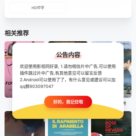
HD中字
相关推荐
公告内容
欢迎使用影视同好录, 1.请勿相信片中广告,可以使用
插件跳过片中广告,有其他意见可以留言反馈
2.Android可以使用了了，有什么意见或建议可以加
qq群903097047
HD
正片
HD
好的，我记住啦
轻佻游戏
马尼拉之最
出走哥哥的彼界