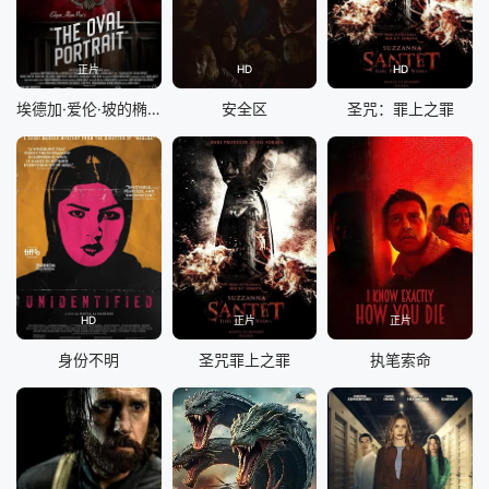
正片
HD
HD
埃德加·爱伦·坡的椭圆形肖像
安全区
圣咒：罪上之罪
HD
正片
正片
身份不明
圣咒罪上之罪
执笔索命